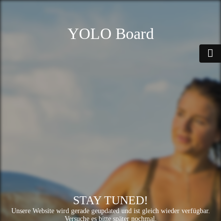
YOLO Board
STAY TUNED!
Unsere Website wird gerade geupdated und ist gleich wieder verfügbar.
Versuche es bitte später nochmal.